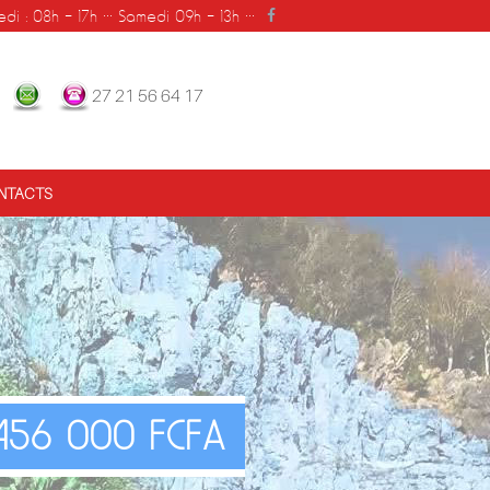
 : 08h - 17h ••• Samedi 09h - 13h •••
27 21 56 64 17
NTACTS
456 000 FCFA