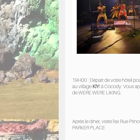
19H00 : Départ de votre hôtel pou
au village
KIY
I à Cocody. Vous app
de WERE WERE LIKING.
Après le diner, visite l'ex Rue Pr
PARKER PLACE