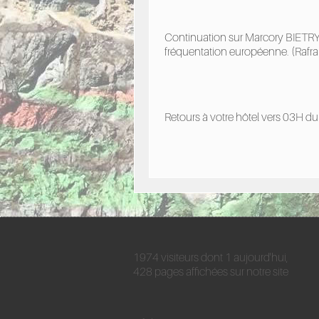
Continuation sur Marcory BIETRY
fréquentation européenne. (Rafra
Retours à votre hôtel vers 03H du
1974 visiteurs dont 1 aujourd'hui,
428 pages affichées sur notre site