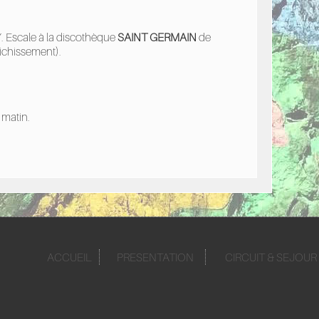
. Escale à la discothèque
SAINT GERMAIN
de
ichissement).
 matin.
ACCUEIL
PRESENTATION
CIRCUIT & SEJOUR