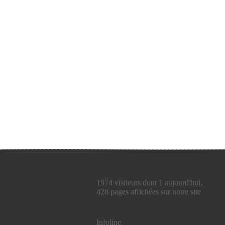
1974 visiteurs dont 1 aujourd'hui,
428 pages affichées sur notre site
Infoline