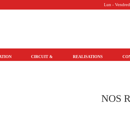
Lun - Vendredi
ATION
CIRCUIT &
REALISATIONS
CO
SEJOUR
NOS 