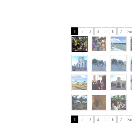
1
2
3
4
5
6
7
Su
1
2
3
4
5
6
7
Su